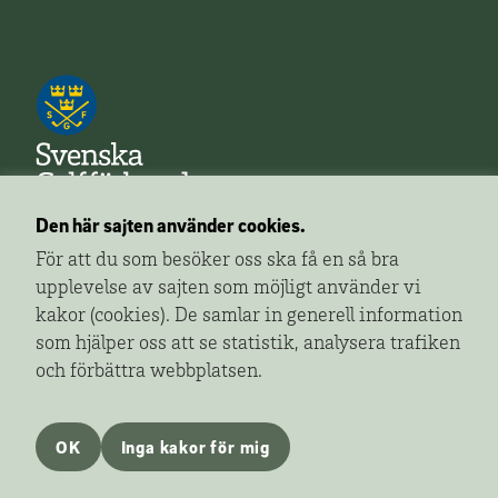
Den här sajten använder cookies.
Golfa!
är ett redaktionellt innehåll från Svenska
För att du som besöker oss ska få en så bra
Golfförbundet som ger dig fler sidor av golfen.
upplevelse av sajten som möjligt använder vi
kakor (cookies). De samlar in generell information
Ansvarig utgivare:
Gunnar Håkansson, Svenska
som hjälper oss att se statistik, analysera trafiken
Golfförbundet
och förbättra webbplatsen.
Om Svenska Golfförbundets mediasatsning
Tipsa Golfa!
OK
Inga kakor för mig