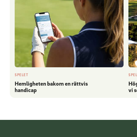
SPELET
SPE
Hemligheten bakom en rättvis
Hög
handicap
vi 