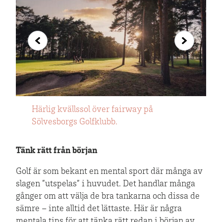
Härlig kvällssol över fairway på
Carlskrona Golfklubb bjuder på en ljuvlig
Vasatorp är, med sina 54 hål, en av
Sölvesborgs Golfklubb.
skärgårdsbana.
Sveriges största golfanläggningar.
Tänk rätt från början
Golf är som bekant en mental sport där många av
slagen ”utspelas” i huvudet. Det handlar många
gånger om att välja de bra tankarna och dissa de
sämre – inte alltid det lättaste. Här är några
mentala tips för att tänka rätt redan i början av