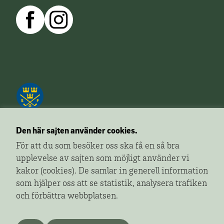
Den här sajten använder cookies.
För att du som besöker oss ska få en så bra
upplevelse av sajten som möjligt använder vi
Golfa!
är ett redaktionellt innehåll från Svenska
kakor (cookies). De samlar in generell information
Golfförbundet som ger dig fler sidor av golfen.
som hjälper oss att se statistik, analysera trafiken
Ansvarig utgivare:
Gunnar Håkansson, Svenska
och förbättra webbplatsen.
Golfförbundet