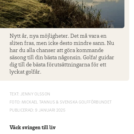
Nytt år, nya möjligheter. Det må vara en
sliten fras, men icke desto mindre sann. Nu
har du alla chanser att göra kommande
säsong till din bästa någonsin. Golfa! guidar
dig till de bästa förutsättningarna för ett
lyckat golfår.
TEXT:
JENNY OLSSON
FOTO:
MICKAEL TANNUS & SVENSKA GOLFFÖRBUNDET
PUBLICERAD:
9 JANUARI 2025
Väck svingen till liv