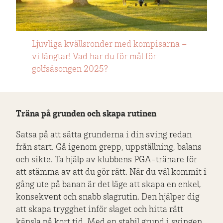
Ljuvliga kvällsronder med kompisarna –
Vindmölla i blickfång på Båstad
Inbjudande sceneri på Landskrona
vi längtar! Vad har du för mål för
Golfklubbs gamla bana.
Golfklubb. Vem vill inte slå ut här?
golfsäsongen 2025?
Träna på grunden och skapa rutinen
Satsa på att sätta grunderna i din sving redan
från start. Gå igenom grepp, uppställning, balans
och sikte. Ta hjälp av klubbens PGA-tränare för
att stämma av att du gör rätt. När du väl kommit i
gång ute på banan är det läge att skapa en enkel,
konsekvent och snabb slagrutin. Den hjälper dig
att skapa trygghet inför slaget och hitta rätt
känsla på kort tid. Med en stabil grund i svingen