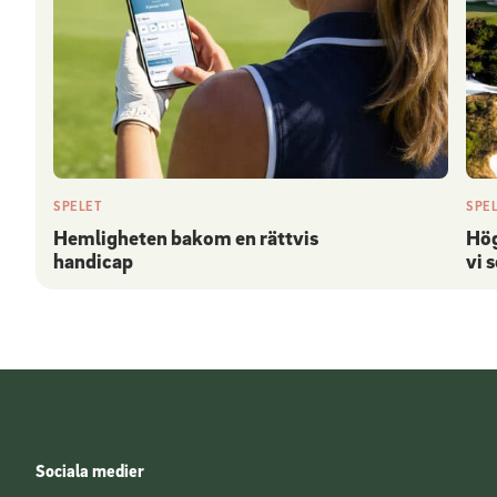
SPELET
SPE
Hemligheten bakom en rättvis
Hög
handicap
vi 
Sociala medier