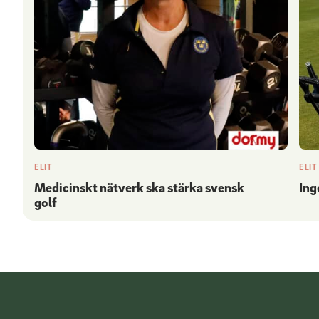
ELIT
ELIT
Medicinskt nätverk ska stärka svensk
Ing
golf