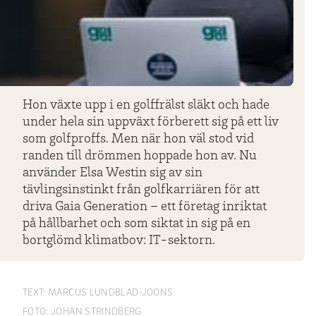
Hon växte upp i en golffrälst släkt och hade
under hela sin uppväxt förberett sig på ett liv
som golfproffs. Men när hon väl stod vid
randen till drömmen hoppade hon av. Nu
använder Elsa Westin sig av sin
tävlingsinstinkt från golfkarriären för att
driva Gaia Generation – ett företag inriktat
på hållbarhet och som siktat in sig på en
bortglömd klimatbov: IT-sektorn.
TEXT:
MARCUS LUNDBLAD-JOONS
FOTO:
JOHAN STRINDBERG