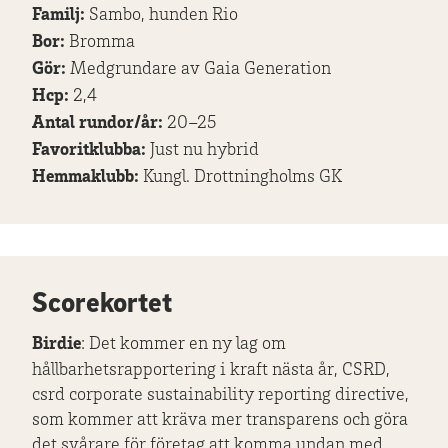
Familj:
Sambo, hunden Rio
Bor:
Bromma
Gör:
Medgrundare av Gaia Generation
Hcp:
2,4
Antal rundor/år:
20–25
Favoritklubba:
Just nu hybrid
Hemmaklubb:
Kungl. Drottningholms GK
Scorekortet
Birdie
: Det kommer en ny lag om
hållbarhetsrapportering i kraft nästa år, CSRD,
csrd corporate sustainability reporting directive,
som kommer att kräva mer transparens och göra
det svårare för företag att komma undan med