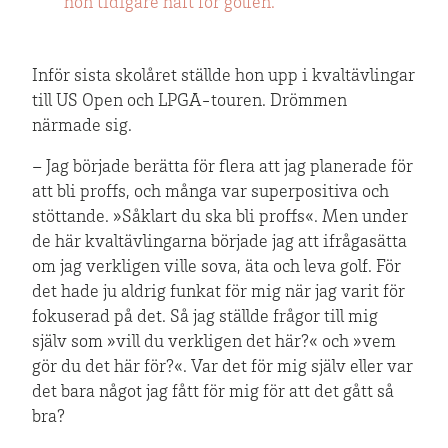
hon tidigare haft för golfen.
Inför sista skolåret ställde hon upp i kvaltävlingar
till US Open och LPGA-touren. Drömmen
närmade sig.
– Jag började berätta för flera att jag planerade för
att bli proffs, och många var superpositiva och
stöttande. »Såklart du ska bli proffs«. Men under
de här kvaltävlingarna började jag att ifrågasätta
om jag verkligen ville sova, äta och leva golf. För
det hade ju aldrig funkat för mig när jag varit för
fokuserad på det. Så jag ställde frågor till mig
själv som »vill du verkligen det här?« och »vem
gör du det här för?«. Var det för mig själv eller var
det bara något jag fått för mig för att det gått så
bra?