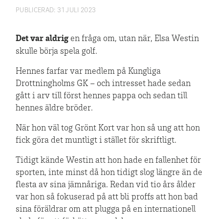
PUBLICERAD:
31 JULI 2023
Det var aldrig
en fråga om, utan när, Elsa Westin
skulle börja spela golf.
Hennes farfar var medlem på Kungliga
Drottningholms GK – och intresset hade sedan
gått i arv till först hennes pappa och sedan till
hennes äldre bröder.
När hon väl tog Grönt Kort var hon så ung att hon
fick göra det muntligt i stället för skriftligt.
Tidigt kände Westin att hon hade en fallenhet för
sporten, inte minst då hon tidigt slog längre än de
flesta av sina jämnåriga. Redan vid tio års ålder
var hon så fokuserad på att bli proffs att hon bad
sina föräldrar om att plugga på en internationell