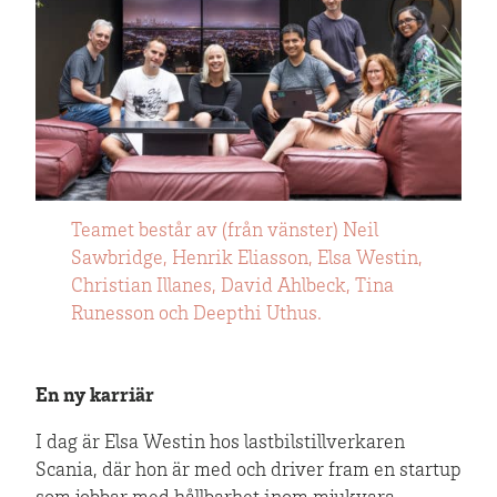
Teamet består av (från vänster) Neil
Sawbridge, Henrik Eliasson, Elsa Westin,
Christian Illanes, David Ahlbeck, Tina
Runesson och Deepthi Uthus.
En ny karriär
I dag är Elsa Westin hos lastbilstillverkaren
Scania, där hon är med och driver fram en startup