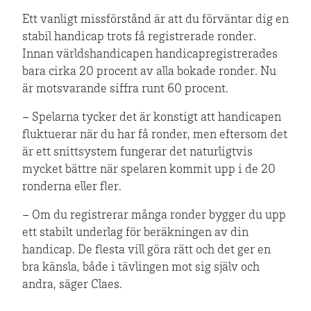
Ett vanligt missförstånd är att du förväntar dig en
stabil handicap trots få registrerade ronder.
Innan världshandicapen handicapregistrerades
bara cirka 20 procent av alla bokade ronder. Nu
är motsvarande siffra runt 60 procent.
– Spelarna tycker det är konstigt att handicapen
fluktuerar när du har få ronder, men eftersom det
är ett snittsystem fungerar det naturligtvis
mycket bättre när spelaren kommit upp i de 20
ronderna eller fler.
– Om du registrerar många ronder bygger du upp
ett stabilt underlag för beräkningen av din
handicap. De flesta vill göra rätt och det ger en
bra känsla, både i tävlingen mot sig själv och
andra, säger Claes.