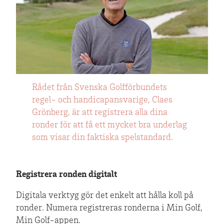
Rådet från Svenska Golfförbundets
regel- och handicapansvarige, Claes
Grönberg, är att registrera alla dina
ronder för att få ett mycket bra underlag
som visar din faktiska spelstandard.
Registrera ronden digitalt
Digitala verktyg gör det enkelt att hålla koll på
ronder. Numera registreras ronderna i Min Golf,
Min Golf-appen.