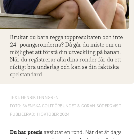
Brukar du bara regga toppresultaten och inte
24-poängsronderna? Då går du miste om en
möjlighet att förstå din utveckling på banan.
När du registrerar alla dina ronder får du ett
riktigt bra underlag och kan se din faktiska
spelstandard.
TEXT:
HENRIK LENNGREN
FOTO:
SVENSKA GOLFFÖRBUNDET & GÖRAN SÖDERQVIST
PUBLICERAD:
11 OKTOBER 2024
Du har precis
avslutat en rond. När det är dags