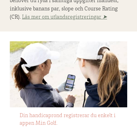
behöver du fylla i samtliga uppgifter manuellt,
inklusive banans par, slope och Course Rating
(CR).
Läs mer om utlandsregistreringar ➤
Din handicaprond registrerar du enkelt i
appen Min Golf.