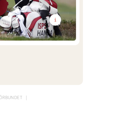
i
FÖRBUNDET
|