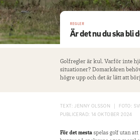
REGLER
Är det nu du ska bli
Golfregler är kul. Varför inte hj
situationer? Domarkåren behöve
högre upp och det är lätt att bö
TEXT:
JENNY OLSSON
|
FOTO:
SV
PUBLICERAD:
14 OKTOBER 2024
För det mesta
spelas golf utan att