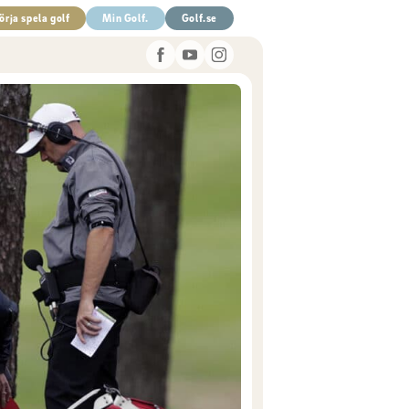
örja spela golf
Min Golf.
Golf.se