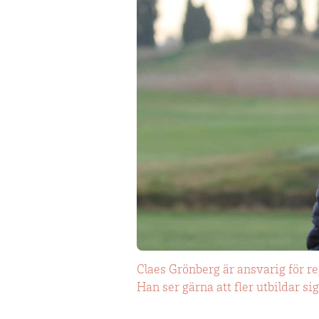
Claes Grönberg är ansvarig för 
Han ser gärna att fler utbildar sig