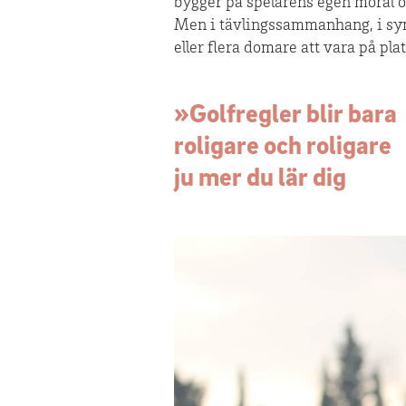
bygger på spelarens egen moral och
Men i tävlingssammanhang, i syn
eller flera domare att vara på pla
»Golfregler blir bara
roligare och roligare
ju mer du lär dig