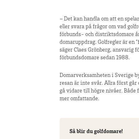
– Det kan handla om att en spelar
eller svara på frågor om vad golfre
förbunds- och distriktsdomare årl
domaruppdrag. Golfregler är en ”f
säger Claes Grönberg, ansvarig f
förbundsdomare sedan 1988.
Domarverksamheten i Sverige bygg
resan är inte svår. Allra först gå
gå vidare till högre nivåer. Båd
mer omfattande.
Så blir du golfdomare!