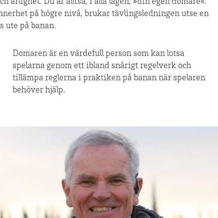
 ärlighet. Du är alltså, i alla lägen, »din egen domare«.
nerhet på högre nivå, brukar tävlingsledningen utse en
ts ute på banan.
Domaren är en värdefull person som kan lotsa
spelarna genom ett ibland snårigt regelverk och
tillämpa reglerna i praktiken på banan när spelaren
behöver hjälp.