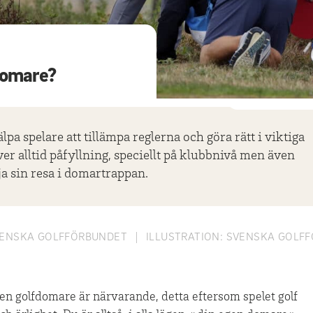
 domare?
älpa spelare att tillämpa reglerna och göra rätt i viktiga
r alltid påfyllning, speciellt på klubbnivå men även
rja sin resa i domartrappan.
ENSKA GOLFFÖRBUNDET
|
ILLUSTRATION:
SVENSKA GOLF
 en golfdomare är närvarande, detta eftersom spelet golf