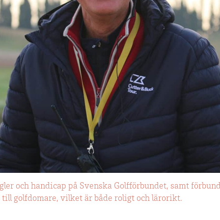
regler och handicap på Svenska Golfförbundet, samt förbu
 till golfdomare, vilket är både roligt och lärorikt.