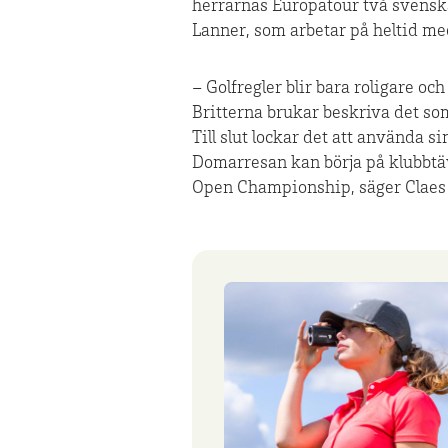
herrarnas Europatour två svensk
Lanner, som arbetar på heltid me
– Golfregler blir bara roligare oc
Britterna brukar beskriva det som 
Till slut lockar det att använda 
Domarresan kan börja på klubbtäv
Open Championship, säger Claes