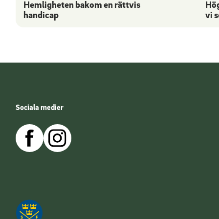
Hemligheten bakom en rättvis
Hög
handicap
vi 
Sociala medier