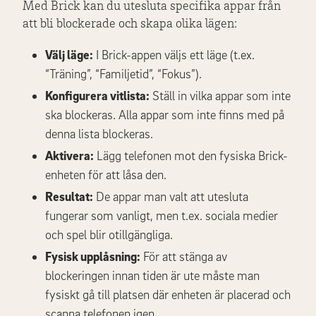
Med Brick kan du utesluta specifika appar från
att bli blockerade och skapa olika lägen:
Välj läge:
I Brick-appen väljs ett läge (t.ex.
“Träning”, “Familjetid”, “Fokus”).
Konfigurera vitlista:
Ställ in vilka appar som inte
ska blockeras. Alla appar som
inte
finns med på
denna lista blockeras.
Aktivera:
Lägg telefonen mot den fysiska Brick-
enheten för att låsa den.
Resultat:
De appar man valt att utesluta
fungerar som vanligt, men t.ex. sociala medier
och spel blir otillgängliga.
Fysisk upplåsning:
För att stänga av
blockeringen innan tiden är ute måste man
fysiskt gå till platsen där enheten är placerad och
scanna telefonen igen.