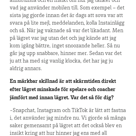
annorlunda och en insikt om hur jag tänker och
vad jag använder mobilen till. Som exempel – det
sista jag gjorde innan det är dags att sova var att
svara på lite mejl, meddelanden, kolla Instainlägg
och så. När jag vaknade så var det likadant. Men
på lägret var jag utan det och jag kände att jag
kom igång bättre, inget snoozande heller. Så nu
går jag upp snabbare, hinner mer. Sedan var det
ju att ha med sig vanlig klocka, det har jag ju
aldrig annars.
En märkbar skillnad är att skärmtiden direkt
efter lägret minskade för spelare och coacher
jämfört med innan lägret. Var det så för dig?
-Snapchat, Instagram och TikTok är lätt att fastna
i, det använder jag mindre nu. Vi gjorde så många
saker gemensamt på lägret att det också blev en
insikt kring att hur hinner jag ens med all