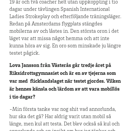
19 år och två coacher helt utan uppkoppling i tio
dagar under tävlingen Spanish International
Ladies Strokeplay och efterföljande träningsläger.
Redan på Amsterdams flygplats stängdes
mobilerna av och låstes in. Den största oron i det
läget var att missa något hemma och att inte
kunna höra av sig. En oro som minskade ju längre
testet pågick.
Lova Jansson från Västerås går tredje året på
Riksidrottsgymnasiet och är en av tjejerna som
var med flicklandslaget när testet gjordes. Vilken
är hennes känsla och lärdom av att vara mobillös
i tio dagar?
-Min första tanke var nog shit vad annorlunda,
hur ska det gå? Har aldrig varit utan mobil så
länge, men kul att testa. Det blev också så kul och