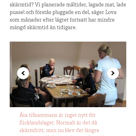
skärmtid? Vi planerade måltider, lagade mat, lade
pussel och förstås pluggade en del, säger Lova
som månader efter lägret fortsatt har mindre
mängd skärmtid än tidigare.
Äta tillsammans är inget nytt för
Laga mat tillsammans är alltid en bra
Frulle!
flicklandslaget. Normalt är det då
gruppövning.
skärmfritt, men nu blev det längre