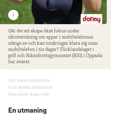
i
Går det att skapa ökat fokus under
idrottsträning om appar i mobiltelefonen
stängs av och kan tonåringar klara sig utan
mobiltelefon i tio dagar? Flicklandslaget i
golf och Riksidrottsgymnasiet (RIG) i Uppsala
har svaret.
TEXT:
ROGER ANDERSSON
FOTO:
RONNIE ANDERSSON
PUBLICERAD:
8 MAJ 2026
En utmaning