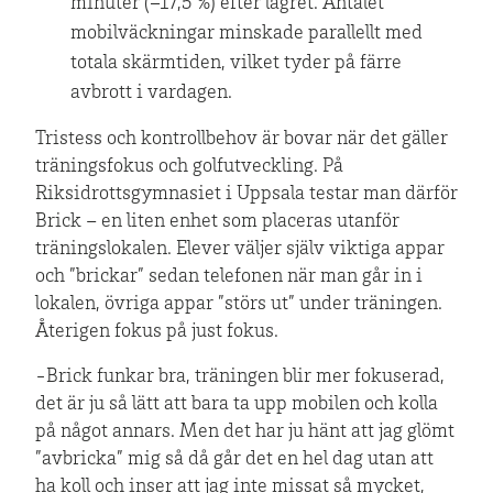
minuter (−17,5 %) efter lägret. Antalet
mobilväckningar minskade parallellt med
totala skärmtiden, vilket tyder på färre
avbrott i vardagen.
Tristess och kontrollbehov är bovar när det gäller
träningsfokus och golfutveckling. På
Riksidrottsgymnasiet i Uppsala testar man därför
Brick – en liten enhet som placeras utanför
träningslokalen. Elever väljer själv viktiga appar
och ”brickar” sedan telefonen när man går in i
lokalen, övriga appar ”störs ut” under träningen.
Återigen fokus på just fokus.
-Brick funkar bra, träningen blir mer fokuserad,
det är ju så lätt att bara ta upp mobilen och kolla
på något annars. Men det har ju hänt att jag glömt
”avbricka” mig så då går det en hel dag utan att
ha koll och inser att jag inte missat så mycket,