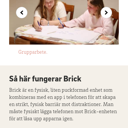
Grupparbete.
Mindmap – Jävligt kul.
Mindmap – Lärt känna varandra bättre.
Mindmap – Skönt och lugnt.
Skärmtiden minskade märkbart direkt
Minskningen av skärmtid för spelare
Snapchat, TikTok och Instagram var de
Safari, Meddelanden och Mail var
efter lägret för både spelare och coacher.
respektive coacher.
mest använda apparna bland spelarna.
coachernas mest använda appar.
Så här fungerar Brick
Brick är en fysisk, liten puckformad enhet som
kombineras med en app i telefonen för att skapa
en strikt, fysisk barriär mot distraktioner. Man
måste fysiskt lägga telefonen mot Brick-enheten
för att låsa upp apparna igen.