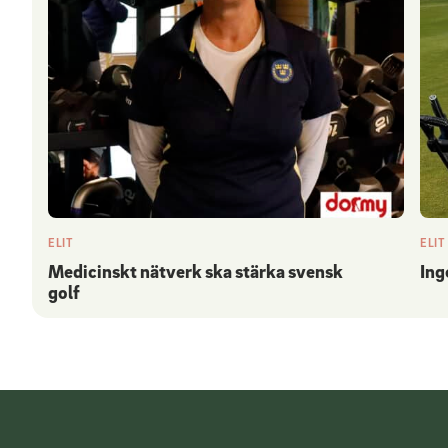
ELIT
ELIT
Medicinskt nätverk ska stärka svensk
Ing
golf