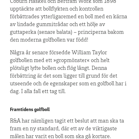
Coburn Haskell och Bertram Work som 1898
upptäckte att bollflykten och kontrollen
förbättrades ytterligaremed en boll med en kärna
av lindade gummitrådar och ett hölje av
guttaperka (senare balata) – principerna bakom
den moderna golfbollen var född!
Några år senare försedde William Taylor
golfbollen med ett »gropmönster« och helt
plötsligt lyfte bollen och flög långt. Denna
förbättring är det som ligger till grund för det
utseende och de egenskaper som en golfboll har i
dag. I alla fall ett tag till.
Framtidens golfboll
R&A har nämligen tagit ett beslut att man ska ta
fram en ny standard, där ett av de viktigaste
målen har varit en boll som ska gå kortare.