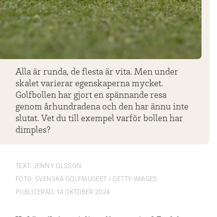
Alla är runda, de flesta är vita. Men under
skalet varierar egenskaperna mycket.
Golfbollen har gjort en spännande resa
genom århundradena och den har ännu inte
slutat. Vet du till exempel varför bollen har
dimples?
TEXT:
JENNY OLSSON
FOTO:
SVENSKA GOLFMUSEET / GETTY IMAGES
PUBLICERAD:
14 OKTOBER 2024