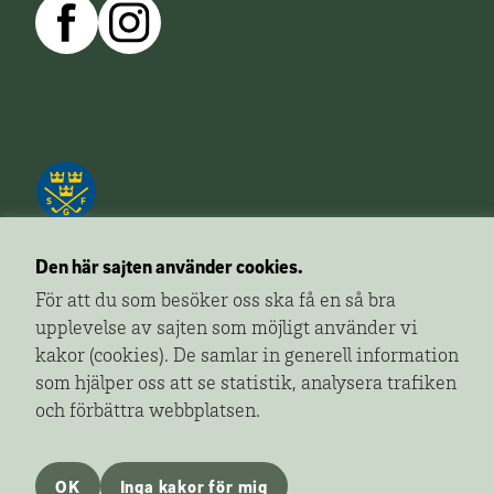
Den här sajten använder cookies.
För att du som besöker oss ska få en så bra
upplevelse av sajten som möjligt använder vi
Golfa!
är ett redaktionellt innehåll från Svenska
kakor (cookies). De samlar in generell information
Golfförbundet som ger dig fler sidor av golfen.
som hjälper oss att se statistik, analysera trafiken
Ansvarig utgivare:
Gunnar Håkansson, Svenska
och förbättra webbplatsen.
Golfförbundet
Om Svenska Golfförbundets mediasatsning
OK
Inga kakor för mig