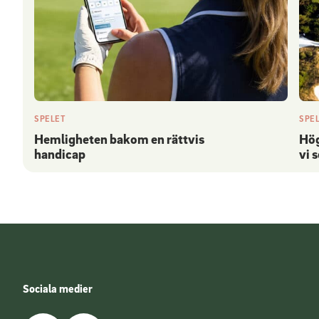
SPELET
SPE
Hemligheten bakom en rättvis
Hög
handicap
vi 
Sociala medier