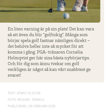
En liten varning är på sin plats! Det kan vara
så att även du blir ”golftokig”. Många som
börjar spela golf fastnar nämligen direkt –
det behövs heller inte så mycket för att
komma i gång. PGA-tränaren Cornelia
Holmqvist ger här sina bästa nybörjartips.
Och för dig som ännu tvekar om golf
verkligen är något så kan vårt snabbtest ge
svaret!
TEXT:
JENNY OLSSON
FOTO:
MICKAEL TANNUS
PUBLICERAD:
28 FEBRUARI 2025