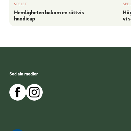
SPELET
SPE
Hemligheten bakom en rättvis
Hög
handicap
vi 
Sociala medier