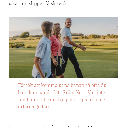
så att du slipper få skavsår.
Försök att komma ut på banan så ofta du
bara kan när du fått Grönt Kort. Var inte
rädd för att be om hjälp och tips från mer
erfarna golfare.