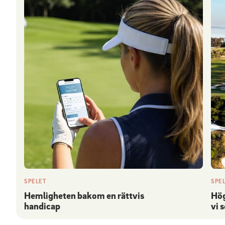
SPELET
SPE
Hemligheten bakom en rättvis
Hög
handicap
vi 