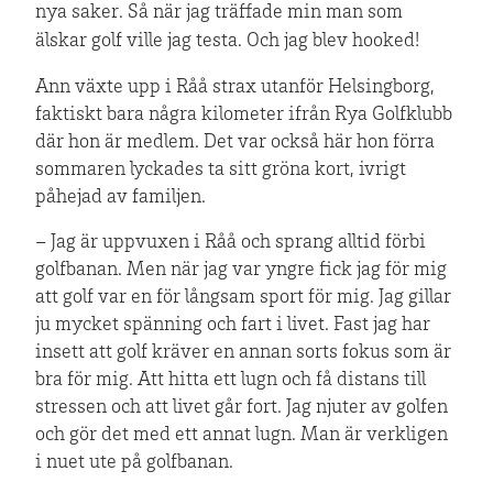
nya saker. Så när jag träffade min man som
älskar golf ville jag testa. Och jag blev
hooked
!
Ann växte upp i Råå strax utanför Helsingborg,
faktiskt bara några kilometer ifrån Rya Golfklubb
där hon är medlem. Det var också här hon förra
sommaren lyckades ta sitt gröna kort, ivrigt
påhejad av familjen.
– Jag är uppvuxen i Råå och sprang alltid förbi
golfbanan. Men när jag var yngre fick jag för mig
att golf var en för långsam sport för mig. Jag gillar
ju mycket spänning och fart i livet. Fast jag har
insett att golf kräver en annan sorts fokus som är
bra för mig. Att hitta ett lugn och få distans till
stressen och att livet går fort. Jag njuter av golfen
och gör det med ett annat lugn. Man är verkligen
i nuet ute på golfbanan.