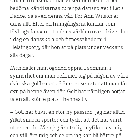
Under 16 säsonger har vi sett henne sitta och
bedöma kändisarnas turer på dansgolvet i Let’s
Dance. Så även denna vår. För Ann Wilson är
dans allt. Efter en framgångsrik karriär som
tävlingsdansare i tiodans världen över driver hon
i dag en dansskola och fitnessakademi i
Helsingborg, där hon är på plats under veckans
alla dagar.
Men håller man ögonen öppna i sommar, i
synnerhet om man befinner sig på någon av våra
skånska golfbanor, så är chansen stor att man får
syn på henne även där. Golf har nämligen börjat
ta en allt större plats i hennes liv.
– Golf har blivit en stor ny passion. Jag har alltid
gillat snabba sporter och tyckt att det har varit
utmanande. Men jag är otroligt nyfiken av mig
och vill lära mig och se om jag kan bli bättre på