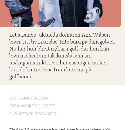
Let’s Dance-aktuella domaren Ann Wilson
lever sitt liv i rörelse. Inte bara på dansgolvet.
Nu har hon blivit nykär i golf, där hon kan
leva ut såväl sin taktkänsla som sin
tävlingsinstinkt. Den här säsongen tänker
hon definitivt visa framfötterna på
golfbanan.
TEXT:
JENNY OLSSON
FOTO:
ANDRÉ DE LOISTED
PUBLICERAD:
15 MAJ 2022