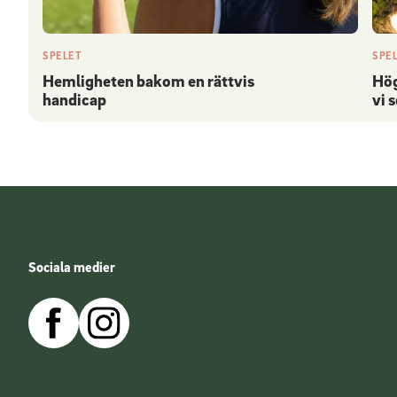
SPELET
SPE
Hemligheten bakom en rättvis
Hög
handicap
vi 
Sociala medier