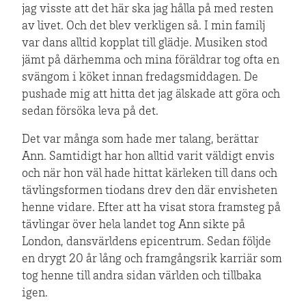
jag visste att det här ska jag hålla på med resten
av livet. Och det blev verkligen så. I min familj
var dans alltid kopplat till glädje. Musiken stod
jämt på därhemma och mina föräldrar tog ofta en
svängom i köket innan fredagsmiddagen. De
pushade mig att hitta det jag älskade att göra och
sedan försöka leva på det.
Det var många som hade mer talang, berättar
Ann. Samtidigt har hon alltid varit väldigt envis
och när hon väl hade hittat kärleken till dans och
tävlingsformen tiodans drev den där envisheten
henne vidare. Efter att ha visat stora framsteg på
tävlingar över hela landet tog Ann sikte på
London, dansvärldens epicentrum. Sedan följde
en drygt 20 år lång och framgångsrik karriär som
tog henne till andra sidan världen och tillbaka
igen.