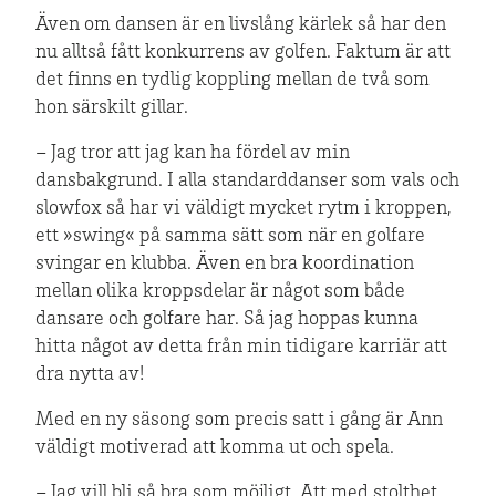
Även om dansen är en livslång kärlek så har den
nu alltså fått konkurrens av golfen. Faktum är att
det finns en tydlig koppling mellan de två som
hon särskilt gillar.
– Jag tror att jag kan ha fördel av min
dansbakgrund. I alla standarddanser som vals och
slowfox så har vi väldigt mycket rytm i kroppen,
ett »swing« på samma sätt som när en golfare
svingar en klubba. Även en bra koordination
mellan olika kroppsdelar är något som både
dansare och golfare har. Så jag hoppas kunna
hitta något av detta från min tidigare karriär att
dra nytta av!
Med en ny säsong som precis satt i gång är Ann
väldigt motiverad att komma ut och spela.
– Jag vill bli så bra som möjligt. Att med stolthet