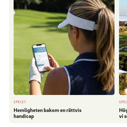
SPELET
SPE
Hemligheten bakom en rättvis
Hög
handicap
vi 