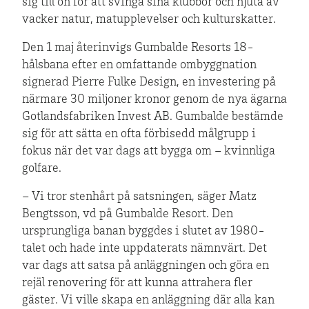
sig till ön för att svinga sina klubbor och njuta av
vacker natur, matupplevelser och kulturskatter.
Den 1 maj återinvigs Gumbalde Resorts 18-
hålsbana efter en omfattande ombyggnation
signerad Pierre Fulke Design, en investering på
närmare 30 miljoner kronor genom de nya ägarna
Gotlandsfabriken Invest AB. Gumbalde bestämde
sig för att sätta en ofta förbisedd målgrupp i
fokus när det var dags att bygga om – kvinnliga
golfare.
– Vi tror stenhårt på satsningen, säger Matz
Bengtsson, vd på Gumbalde Resort. Den
ursprungliga banan byggdes i slutet av 1980-
talet och hade inte uppdaterats nämnvärt. Det
var dags att satsa på anläggningen och göra en
rejäl renovering för att kunna attrahera fler
gäster. Vi ville skapa en anläggning där alla kan