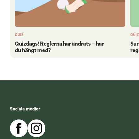
QUIZ
QUIZ
Quizdags! Reglerna har ändrats – har
Sur
du hängt med?
reg
Sociala medier