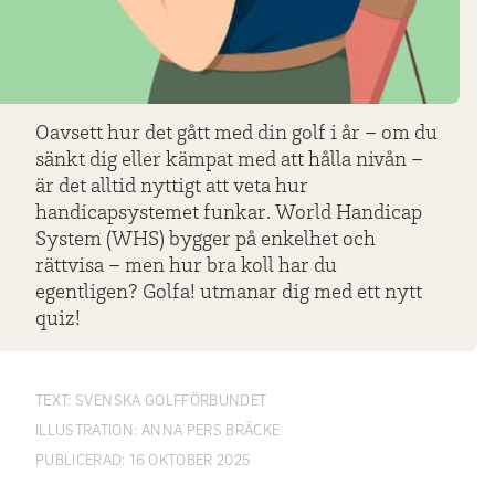
Oavsett hur det gått med din golf i år – om du
sänkt dig eller kämpat med att hålla nivån –
är det alltid nyttigt att veta hur
handicapsystemet funkar. World Handicap
System (WHS) bygger på enkelhet och
rättvisa – men hur bra koll har du
egentligen? Golfa! utmanar dig med ett nytt
quiz!
TEXT:
SVENSKA GOLFFÖRBUNDET
ILLUSTRATION:
ANNA PERS BRÄCKE
PUBLICERAD:
16 OKTOBER 2025