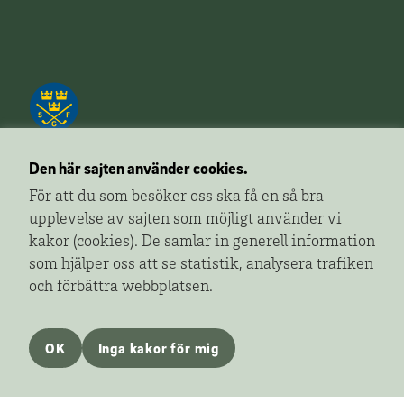
Den här sajten använder cookies.
För att du som besöker oss ska få en så bra
upplevelse av sajten som möjligt använder vi
Golfa!
är ett redaktionellt innehåll från Svenska
kakor (cookies). De samlar in generell information
Golfförbundet som ger dig fler sidor av golfen.
som hjälper oss att se statistik, analysera trafiken
Ansvarig utgivare:
Gunnar Håkansson, Svenska
och förbättra webbplatsen.
Golfförbundet
Om Svenska Golfförbundets mediasatsning
OK
Inga kakor för mig
Tipsa Golfa!