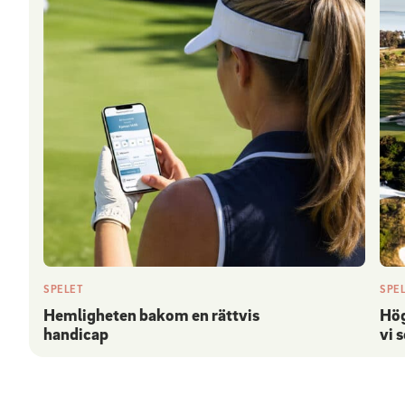
SPELET
SPE
Hemligheten bakom en rättvis
Hög
handicap
vi 