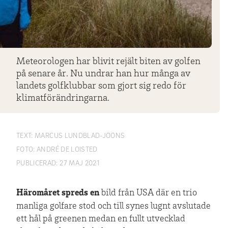
Meteorologen har blivit rejält biten av golfen
på senare år. Nu undrar han hur många av
landets golfklubbar som gjort sig redo för
klimatförändringarna.
TEXT:
MARCUS LUNDBLAD-JOONS
FOTO:
ANDRÉ DE LOISTED
PUBLICERAD:
27 MAJ 2021
Häromåret spreds en
bild från USA där en trio
manliga golfare stod och till synes lugnt avslutade
ett hål på greenen medan en fullt utvecklad