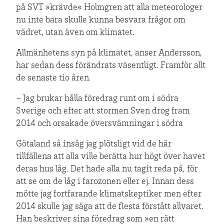
på SVT »krävde« Holmgren att alla meteorologer
nu inte bara skulle kunna besvara frågor om
vädret, utan även om klimatet.
Allmänhetens syn på klimatet, anser Andersson,
har sedan dess förändrats väsentligt. Framför allt
de senaste tio åren.
– Jag brukar hålla föredrag runt om i södra
Sverige och efter att stormen Sven drog fram
2014 och orsakade översvämningar i södra
Götaland så insåg jag plötsligt vid de här
tillfällena att alla ville berätta hur högt över havet
deras hus låg. Det hade alla nu tagit reda på, för
att se om de låg i farozonen eller ej. Innan dess
mötte jag fortfarande klimatskeptiker men efter
2014 skulle jag säga att de flesta förstått allvaret.
Han beskriver sina föredrag som »en rätt