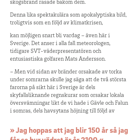
skogsbrand rasade bakom dem.
Denna lika spektakulära som apokalyptiska bild,
troligtvis som en följd av klimatkrisen,
kan möjligen snart bli vardag – även här i
Sverige. Det anser i alla fall meteorologen,
tidigare SVT-väderpresentatören och
entusiastiska golfaren Mats Andersson.
– Men vid sidan av bränder orsakade av torka
under somrarna skulle jag säga att de två största
farorna på sikt här i Sverige är dels
skyfallsliknande regnskurar som orsakar lokala
översvämningar likt de vi hade i Gävle och Falun
i somras, dels havsytans höjning till följd av
» Jag hoppas att jag blir 150 år så jag
får se hur vädret är år 2100 «