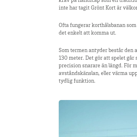
krav på handicap som en traditio
inte har tagit Grönt Kort är väl
Ofta fungerar korthålsbanan som 
det enkelt att komma ut.
Som termen antyder består den av
130 meter. Det gör att spelet går
precision snarare än längd. För m
avståndskänslan, eller värma upp 
tydlig funktion.