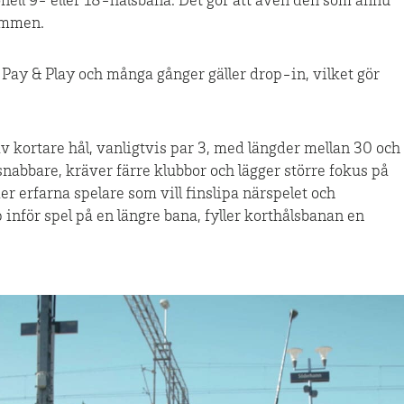
nell 9- eller 18-hålsbana. Det gör att även den som ännu
kommen.
Pay & Play och många gånger gäller drop-in, vilket gör
 kortare hål, vanligtvis par 3, med längder mellan 30 och
 snabbare, kräver färre klubbor och lägger större fokus på
er erfarna spelare som vill finslipa närspelet och
inför spel på en längre bana, fyller korthålsbanan en