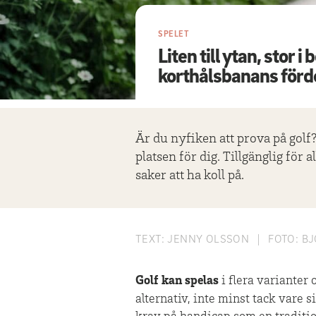
SPELET
Liten till ytan, stor i
korthålsbanans förd
Är du nyfiken att prova på golf?
platsen för dig. Tillgänglig för 
saker att ha koll på.
TEXT:
JENNY OLSSON
|
FOTO:
BJ
Golf kan spelas
i flera varianter 
alternativ, inte minst tack vare 