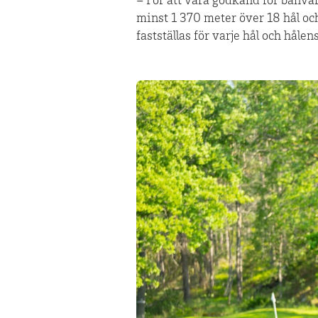
– För att vara godkänd för banvä
minst 1 370 meter över 18 hål oc
fastställas för varje hål och håle