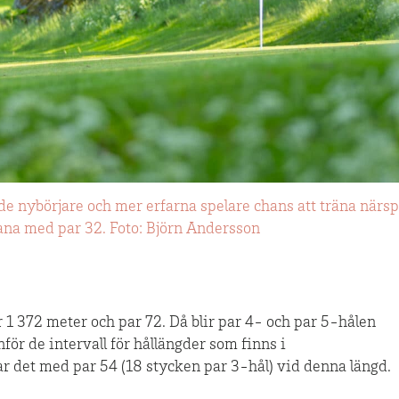
åde nybörjare och mer erfarna spelare chans att träna närs
ana med par 32. Foto: Björn Andersson
r 1 372 meter och par 72. Då blir par 4- och par 5-hålen
för de intervall för hållängder som finns i
 det med par 54 (18 stycken par 3-hål) vid denna längd.