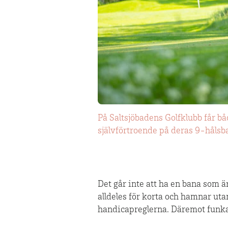
På Saltsjöbadens Golfklubb får b
självförtroende på deras 9-hålsb
Det går inte att ha en bana som ä
alldeles för korta och hamnar utan
handicapreglerna. Däremot funkar