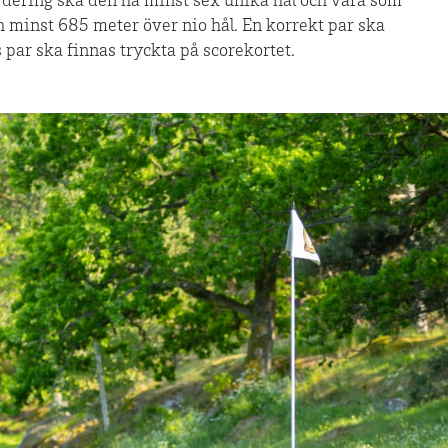
rdering ska den ha minst sex unika hål och vara som
h minst 685 meter över nio hål. En korrekt par ska
ns par ska finnas tryckta på scorekortet.