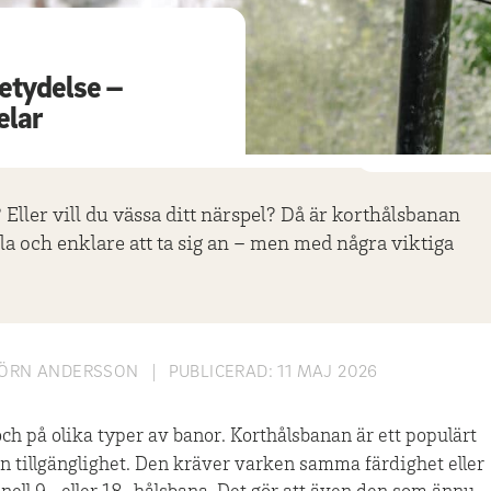
 betydelse –
elar
 Eller vill du vässa ditt närspel? Då är korthålsbanan
alla och enklare att ta sig an – men med några viktiga
ÖRN ANDERSSON
|
PUBLICERAD:
11 MAJ 2026
och på olika typer av banor. Korthålsbanan är ett populärt
sin tillgänglighet. Den kräver varken samma färdighet eller