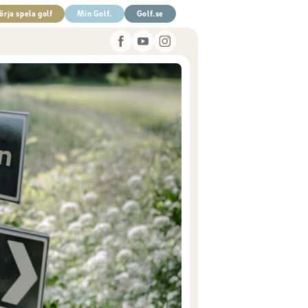
örja spela golf
Min Golf.
Golf.se