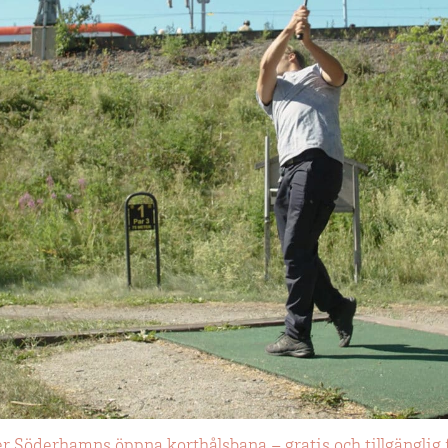
ger Söderhamns öppna korthålsbana – gratis och tillgänglig 